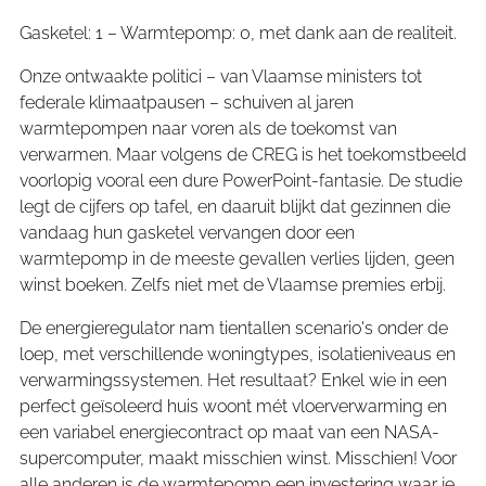
Gasketel: 1 – Warmtepomp: 0, met dank aan de realiteit.
Onze ontwaakte politici – van Vlaamse ministers tot
federale klimaatpausen – schuiven al jaren
warmtepompen naar voren als de toekomst van
verwarmen. Maar volgens de CREG is het toekomstbeeld
voorlopig vooral een dure PowerPoint-fantasie. De studie
legt de cijfers op tafel, en daaruit blijkt dat gezinnen die
vandaag hun gasketel vervangen door een
warmtepomp in de meeste gevallen verlies lijden, geen
winst boeken. Zelfs niet met de Vlaamse premies erbij.
De energieregulator nam tientallen scenario's onder de
loep, met verschillende woningtypes, isolatieniveaus en
verwarmingssystemen. Het resultaat? Enkel wie in een
perfect geïsoleerd huis woont mét vloerverwarming en
een variabel energiecontract op maat van een NASA-
supercomputer, maakt misschien winst. Misschien! Voor
alle anderen is de warmtepomp een investering waar je