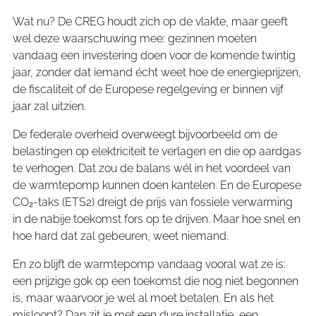
Wat nu? De CREG houdt zich op de vlakte, maar geeft
wel deze waarschuwing mee: gezinnen moeten
vandaag een investering doen voor de komende twintig
jaar, zonder dat iemand écht weet hoe de energieprijzen,
de fiscaliteit of de Europese regelgeving er binnen vijf
jaar zal uitzien.
De federale overheid overweegt bijvoorbeeld om de
belastingen op elektriciteit te verlagen en die op aardgas
te verhogen. Dat zou de balans wél in het voordeel van
de warmtepomp kunnen doen kantelen. En de Europese
CO₂-taks (ETS2) dreigt de prijs van fossiele verwarming
in de nabije toekomst fors op te drijven. Maar hoe snel en
hoe hard dat zal gebeuren, weet niemand.
En zo blijft de warmtepomp vandaag vooral wat ze is:
een prijzige gok op een toekomst die nog niet begonnen
is, maar waarvoor je wel al moet betalen. En als het
misloopt? Dan zit je met een dure installatie, een