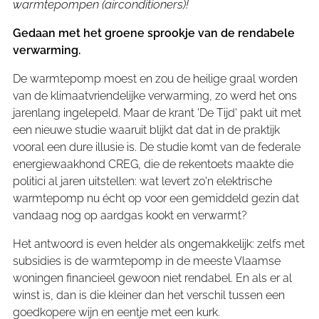
warmtepo
mpen
(airconditioners)
!
Gedaan met het groene sprookje van de rendabele
verwarming.
De warmtepomp moest en zou de heilige graal worden
van de klimaatvriendelijke verwarming, zo werd het ons
jarenlang ingelepeld. Maar de krant 'De Tijd' pakt uit met
een nieuwe studie waaruit blijkt dat dat in de praktijk
vooral een dure illusie is. De studie komt van de federale
energiewaakhond CREG, die de rekentoets maakte die
politici al jaren uitstellen: wat levert zo'n elektrische
warmtepomp nu écht op voor een gemiddeld gezin dat
vandaag nog op aardgas kookt en verwarmt?
Het antwoord is even helder als ongemakkelijk: zelfs met
subsidies is de warmtepomp in de meeste Vlaamse
woningen financieel gewoon niet rendabel. En als er al
winst is, dan is die kleiner dan het verschil tussen een
goedkopere wijn en eentje met een kurk.