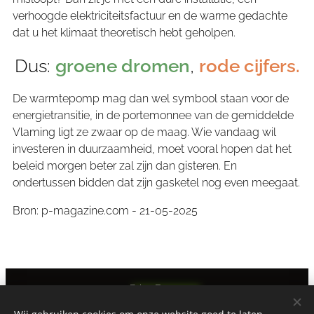
verhoogde elektriciteitsfactuur en de warme gedachte
dat u het klimaat theoretisch hebt geholpen.
Dus:
groene dromen
,
rode cijfers.
De warmtepomp mag dan wel symbool staan voor de
energietransitie, in de portemonnee van de gemiddelde
Vlaming ligt ze zwaar op de maag. Wie vandaag wil
investeren in duurzaamheid, moet vooral hopen dat het
beleid morgen beter zal zijn dan gisteren. En
ondertussen bidden dat zijn gasketel nog even meegaat.
Bron: p-magazine.com - 21-05-2025
Brisa Fresca
Alle rechten voorbehouden 1996-2026