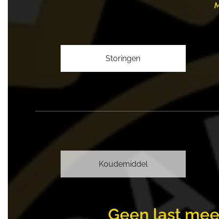
M
Storingen
Koudemiddel
Geen last meer 