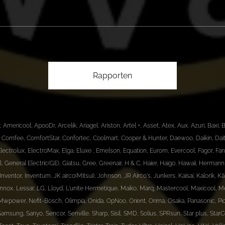
Rapporten
 Americool, ApooDr, Arcelik, Ariagel, Ariston, Artel +, Asset, Atex, Aux, Azuri, Baxi
AT, Comfee, ComfortStar, Confortec, Coolmart, Cooper & Hunter, Daewoo, Daikin, Da
Electrolux, ElectroMax, Elga, Eluxe , Emelson, Equation, Eurom, Evercool, Fagor, Fanwo
eral, General Electric(GE), Giatsu, Gree, Greenair, H & C, Haier, Haigo, Hawaii, Herma
, Inventor, Inventum, JK airco(Mitsui), Johnson, JR Airco's, Junkers, Kaisai, Kalorik,
nox, Lessar, LG, Lloyd, L'unite Hermetique, Maiko, Marq, Mastercool, Maxicool, Mest
Mwpower, Nefit-Bosch, Olimpia, Onida, OpNoo, Orient, Orima, Osaka, Panasonic, Pion
msung, Sanyo, Sencor, Senville, Sharp, Sisil, SMD, Solius, SPRsun, Star plus, StarCo