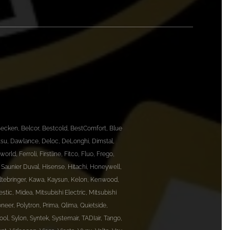
, Becken, Belcor, Bestcold, BestComfort, Blue
itsu, Dawlance, Deloc, DeLonghi, Dimstal,
rld, Ferroli, Firstline, Fitco, Fluo, Frego,
nn Saunier Duval, Hisense, Hitachi, Honeywell,
 Kältebringer, Kawa, Kaysun, Kelon, Kenwood,
ic, Midea, Mitsubishi Electric, Mitsubishi
eer, Polytron, Prima, Qlima, Quietside,
ol, Sylon, Syntek, Systemair, TADIair, Tango,