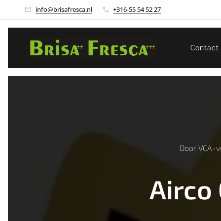
info@brisafresca.nl
+316-55 54 52 27
Contact
Door VCA-vo
Airco