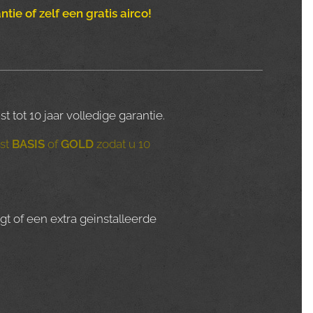
tie of zelf een gratis airco!
t 10 jaar volledige garantie.
st
BASIS
of
GOLD
zodat u 10
gt of een extra geinstalleerde