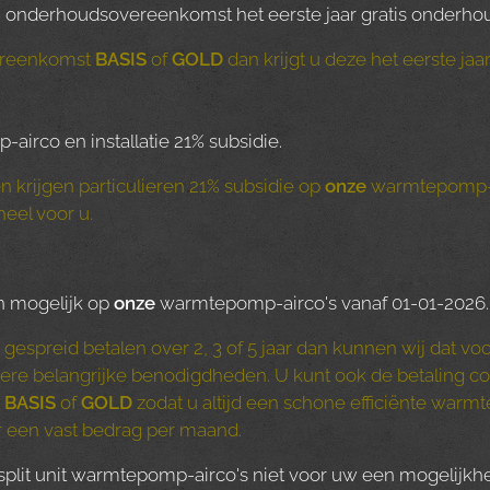
en onderhoudsovereenkomst het eerste jaar gratis onderho
ereenkomst
BASIS
of
GOLD
dan krijgt u deze het eerste jaar
irco en installatie 21% subsidie.
krijgen particulieren 21% subsidie op
onze
warmtepomp-air
heel voor u.
en mogelijk op
onze
warmtepomp-airco's vanaf 01-01-2026.
spreid betalen over 2, 3 of 5 jaar dan kunnen wij dat voo
dere belangrijke benodigdheden. U kunt ook de betaling 
t
BASIS
of
GOLD
zodat u altijd een schone efficiënte war
or een vast bedrag per maand.
 split unit warmtepomp-airco's niet voor uw een mogelijkh