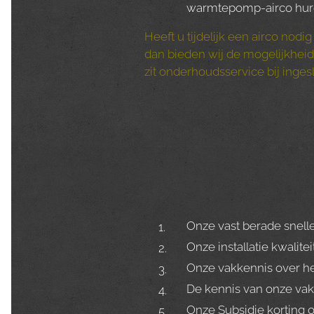
warmtepomp-airco hur
Heeft u tijdelijk een airco nodi
dan bieden wij de mogelijkhei
zit onderhoudsservice bij inges
Onze vast berade snelle
Onze installatie kwalite
Onze vakkennis over het
De kennis van onze va
Onze Subsidie korting 