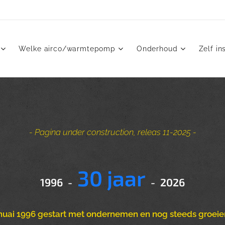
Welke airco/warmtepomp
Onderhoud
Zelf in
- Pagina under construction, releas 11-2025 -
30 jaar
1996 -
- 2026
januai 1996 gestart met ondernemen en nog steeds groeie