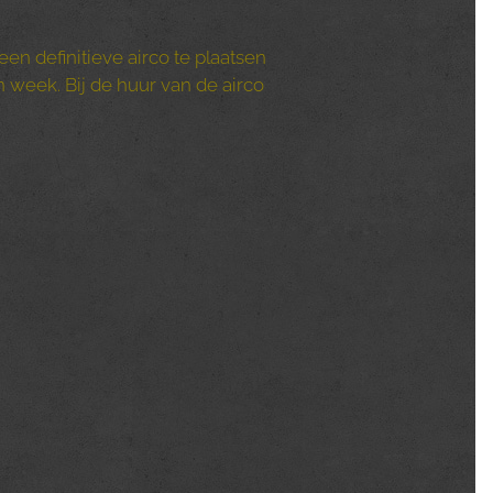
een definitieve airco te plaatsen
week. Bij de huur van de airco