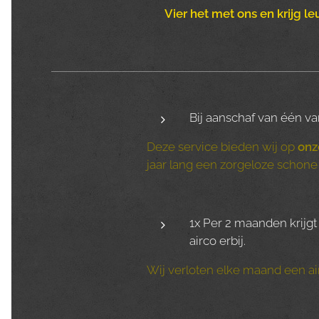
Vier het met ons en krijg le
Bij aanschaf van één v
Deze service bieden wij op
onz
jaar lang een zorgeloze schone 
1x Per 2 maanden krijgt 
airco erbij.
Wij verloten elke maand een air