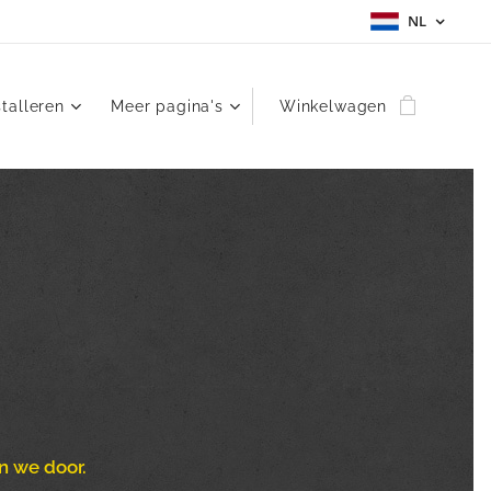
NL
stalleren
Meer pagina's
Winkelwagen
n we door.