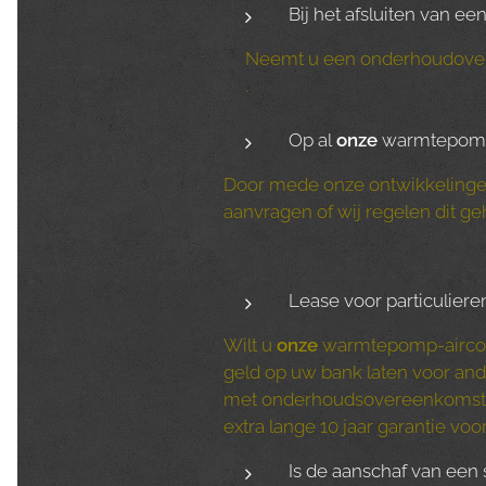
Bij het afsluiten van e
Neemt u een onderhoudov
.
Op al
onze
warmtepomp-a
Door mede onze ontwikkelingen 
aanvragen of wij regelen dit ge
Lease voor particulier
Wilt u
onze
warmtepomp-airco ge
geld op uw bank laten voor an
met onderhoudsovereenkoms
extra lange 10 jaar garantie vo
Is de aanschaf van een