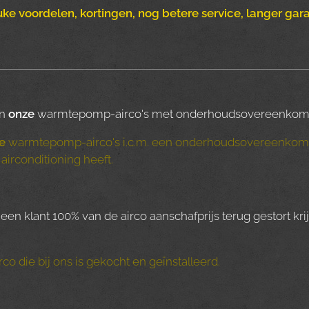
uke voordelen, kortingen, nog betere service, langer garan
an
onze
warmtepomp-airco's met onderhoudsovereenkomst to
e
warmtepomp-airco's i.c.m. een onderhoudsovereenkom
airconditioning heeft.
een klant 100% van de airco aanschafprijs terug gestort krij
co die bij ons is gekocht en geïnstalleerd.