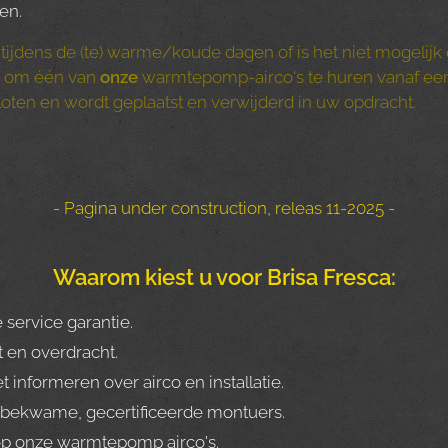
en.
g tijdens de (te) warme/koude dagen of is het niet mogelijk 
d om één van
onze
warmtepomp-airco's te huren vanaf een 
loten en wordt geplaatst en verwijderd in uw opdracht.
- Pagina under construction, releas 11-2025 -
Waarom kiest u voor Brisa Fresca:
 service garantie.
it en overdracht.
 informeren over airco en installatie.
kbekwame, gecertificeerde montuers.
op onze warmtepomp airco's.