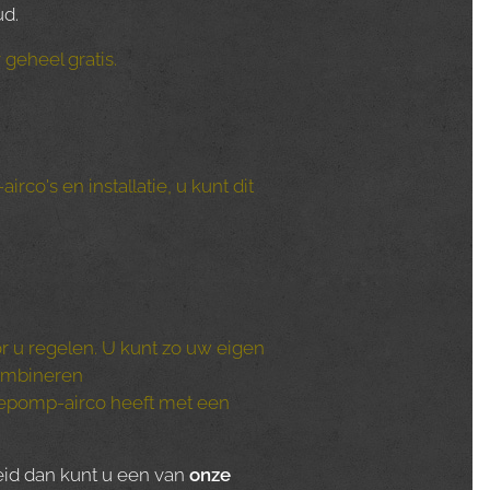
ud.
 geheel gratis.
co's en installatie, u kunt dit
r u regelen. U kunt zo uw eigen
combineren
mtepomp-airco heeft met een
eid dan kunt u een van
onze