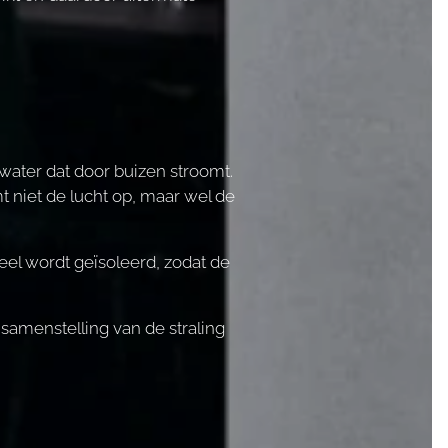
water dat door buizen stroomt.
 niet de lucht op, maar wel de
eel wordt geïsoleerd, zodat de
samenstelling van de straling