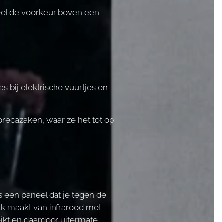
el de voorkeur boven een
bij elektrische vuurtjes en
recazaken, waar ze het tot op
s een paneel dat je tegen de
k maakt van infrarood met
eikt en daardoor uitermate