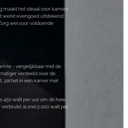
ng maakt het ideaal voor kamers
et werkt evengoed uitstekend
. Zorg wel voor voldoende
rmte - vergelijkbaar met de
kmatiger verdeeld over de
, zal het in een kamer met
hts 450 watt per uur om de hele
erbruikt al snel 2.000 watt per