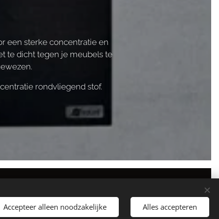
r een sterke concentratie en
t te dicht tegen je meubels te
ngewezen.
centratie rondvliegend stof.
Mogelijk gemaakt door
Edwin Beemsterboer
Wekelijks geüpdatet
Cookies
Accepteer alleen noodzakelijke
Alles accepteren
Talen
Nederlands
English