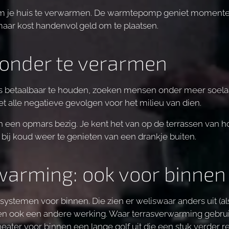
om je huis te verwarmen. De warmtepomp geniet momente
maar kost handenvol geld om te plaatsen.
onder te verarmen
 betaalbaar te houden, zoeken mensen onder meer soelaas 
et alle negatieve gevolgen voor het milieu van dien.
 een opmars bezig. Je kent het van op de terrassen van ho
ij koud weer te genieten van een drankje buiten.
warming: ook voor binnen
systemen voor binnen. Die zien er weliswaar anders uit (al
n ook een andere werking. Waar terrasverwarming gebrui
 heater voor binnen een lange golf uit die een stuk verder r