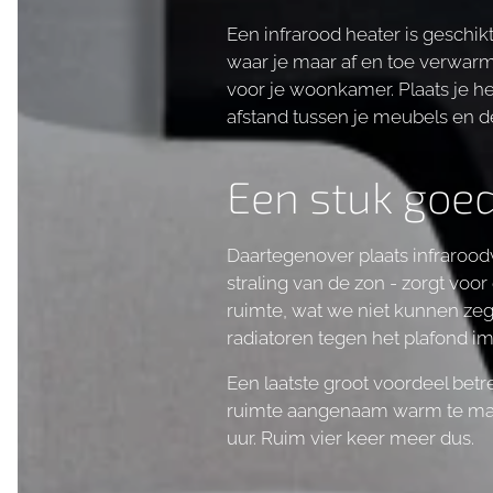
Een infrarood heater is geschi
waar je maar af en toe verwarm
voor je woonkamer. Plaats je he
afstand tussen je meubels en de
Een stuk goe
Daartegenover plaats infrarood
straling van de zon - zorgt voo
ruimte, wat we niet kunnen zeg
radiatoren tegen het plafond i
Een laatste groot voordeel betr
ruimte aangenaam warm te maken
uur. Ruim vier keer meer dus.