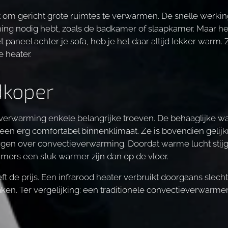
kt om gericht grote ruimtes te verwarmen. De snelle werki
ing nodig hebt, zoals de badkamer of slaapkamer. Maar h
t paneel achter je sofa, heb je het daar altijd lekker warm
 heater.
dkoper
verwarming enkele belangrijke troeven. De behaaglijke wa
r een erg comfortabel binnenklimaat. Ze is bovendien gelij
gen over convectieverwarming. Doordat warme lucht stijgt
mmers een stuk warmer zijn dan op de vloer.
eft de prijs. Een infrarood heater verbruikt doorgaans slec
. Ter vergelijking: een traditionele convectieverwarmer v