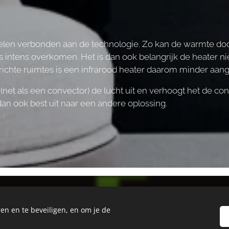
delen verbonden aan de technologie. Zo kan de warmte doo
 intens overkomen. Het is dan ook belangrijk de heater nie
gerichte ruimtes is een infrarood heater daarom minder aa
net als een convector) de lucht uit en verhoogt het de con
t dan ook best uit naar een andere oplossing.
en en te beveiligen, en om je de