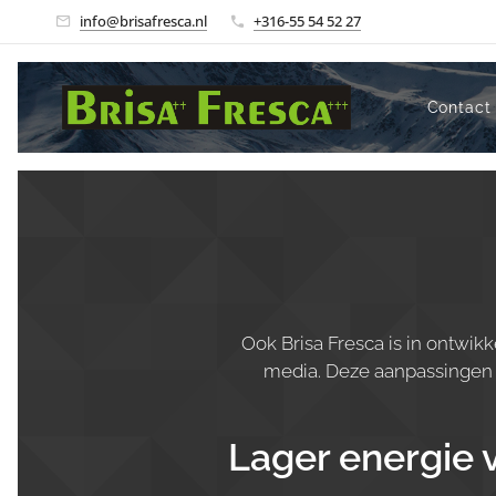
info@brisafresca.nl
+316-55 54 52 27
Contact
Ook Brisa Fresca is in ontwik
media. Deze aanpassingen
Lager energie 