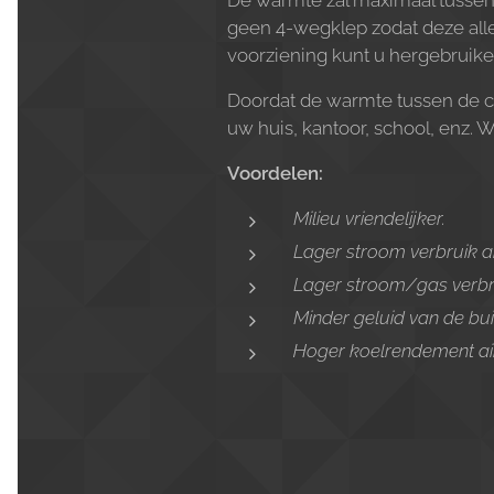
De warmte zal maximaal tussen 
geen 4-wegklep zodat deze alle
voorziening kunt u hergebruike
Doordat de warmte tussen de c
uw huis, kantoor, school, enz. 
Voordelen:
Milieu vriendelijker.
Lager stroom verbruik ai
Lager stroom/gas verbru
Minder geluid van de buit
Hoger koelrendement air