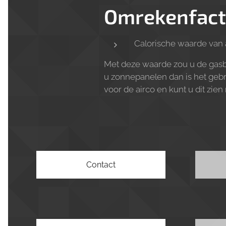
Omrekenfact
Calorische waarde van 
Met deze waarde zou u de gasb
u zonnepanelen dan is het gebr
voor de airco en kunt u dit zie
Contact