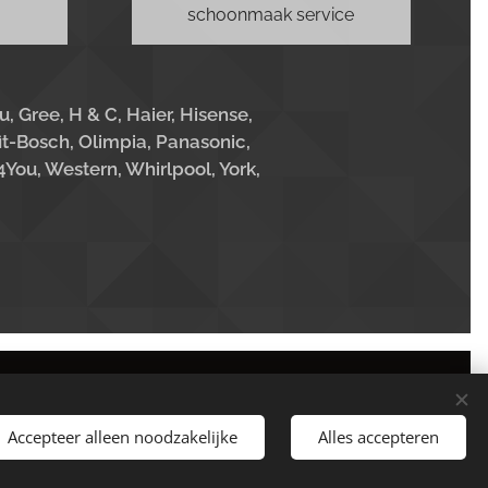
schoonmaak service
su, Gree, H & C, Haier, Hisense,
it-Bosch,
Olimpia, Panasonic,
You, Western, Whirlpool, York,
Mogelijk gemaakt door
Edwin Beemsterboer
Wekelijks geüpdatet
Cookies
Accepteer alleen noodzakelijke
Alles accepteren
Talen
Nederlands
English