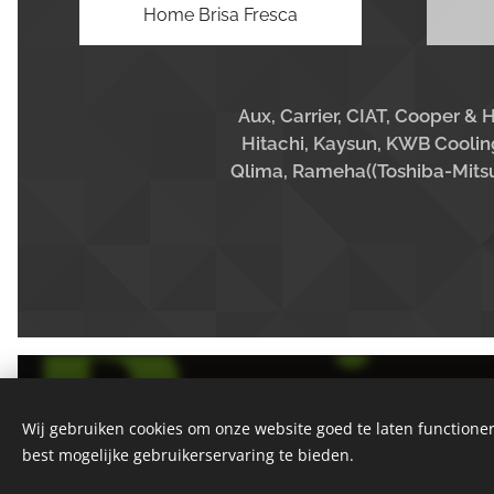
Home Brisa Fresca
Aux, Carrier, CIAT, Cooper & Hu
Hitachi, Kaysun, KWB Cooling
Qlima, Rameha((Toshiba-
Mits
Brisa Fresca
Alle rechten voorbehouden 1996-2026
Wij gebruiken cookies om onze website goed te laten functioner
best mogelijke gebruikerservaring te bieden.