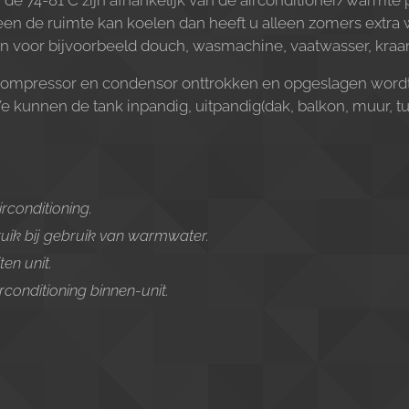
de 74-81°C zijn afhankelijk van de airconditioner/warmte 
en de ruimte kan koelen dan heeft u alleen zomers extra
n voor bijvoorbeeld douch, wasmachine, vaatwasser, kraa
ompressor en condensor onttrokken en opgeslagen wordt 
We kunnen de tank inpandig, uitpandig(dak, balkon, muur, tu
rconditioning.
ik bij gebruik van warmwater.
en unit.
conditioning binnen-unit.