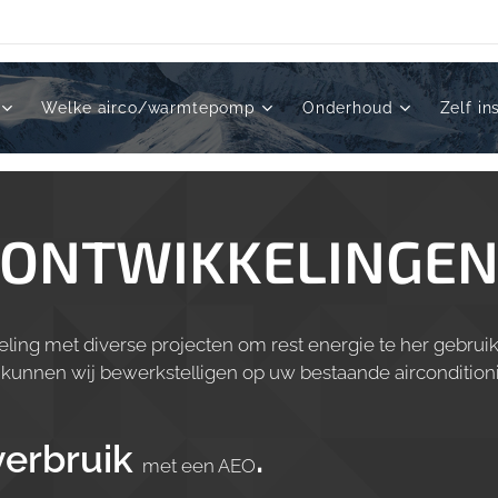
Welke airco/warmtepomp
Onderhoud
Zelf in
ONTWIKKELINGE
keling met diverse projecten om rest energie te her gebrui
 kunnen wij bewerkstelligen op uw bestaande airconditi
verbruik
.
met een AEO