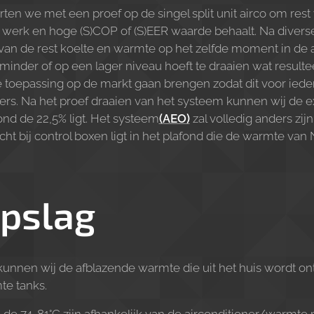
ten we met een proef op de singel split unit airco om res
t werk en hoge (S)COP of (S)EER waarde behaalt. Na diverse
van de rest koelte en warmte op het zelfde moment in de 
inder of op een lager niveau hoeft te draaien wat resultee
deze toepassing op de markt gaan brengen zodat dit voor iede
rs. Na het proef draaien van het systeem kunnen wij de e
nd de 22,5% ligt. Het systeem
(AEO)
zal volledig anders zij
t bij control boxen ligt in het plafond die de warmte van 
pslag
unnen wij de afblazende warmte die uit het huis wordt on
te tanks.