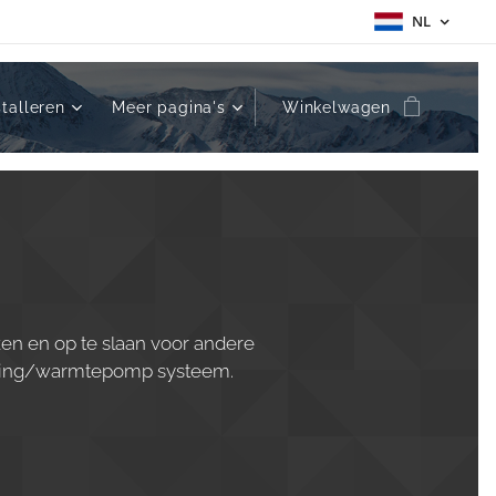
NL
stalleren
Meer pagina's
Winkelwagen
N
ken en op te slaan voor andere
oning/warmtepomp systeem.