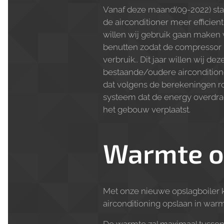
Vanaf deze maand(09-2022) star
de airconditioner meer efficien
willen wij gebruik gaan maken 
benutten zodat de compressor m
verbruik.. Dit jaar willen wij 
bestaande/oudere airconditione
dat volgens de berekeningen ro
systeem dat de energy overdrach
het gebouw verplaatst.
Warmte o
Met onze nieuwe opslagboiler k
airconditioning opslaan in warm