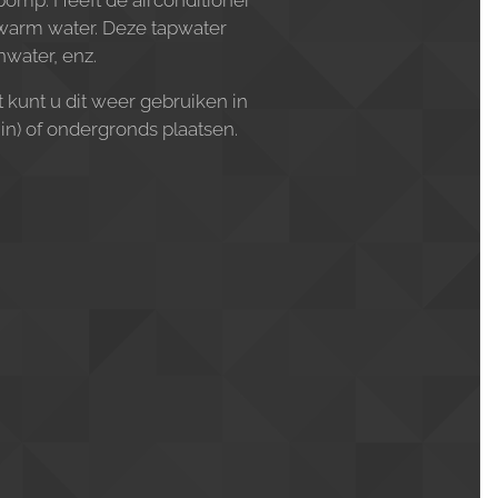
pomp. Heeft de airconditioner
 warm water. Deze tapwater
nwater, enz.
kunt u dit weer gebruiken in
in) of ondergronds plaatsen.