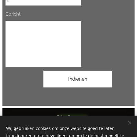
Bericht
Indienen
Brisa Fresca
Alle rechten voorbehouden 1996-2026
Wij gebruiken cookies om onze website goed te laten
Mogelijk gemaakt door
Edwin Beemsterboer
functioneren en te beveiligen, en om je de best mogelijke