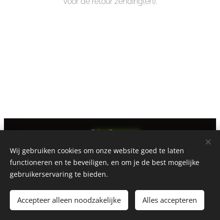
voor de retour zending(en).
Brisa Fresca
Alle rechten voorbehouden 1996-2026
Wij gebruiken cookies om onze website goed te laten
Mogelijk gemaakt door
Edwin Beemsterboer
functioneren en te beveiligen, en om je de best mogelijke
Wekelijks geüpdatet
Cookies
gebruikerservaring te bieden.
Talen
Accepteer alleen noodzakelijke
Alles accepteren
Nederlands
English