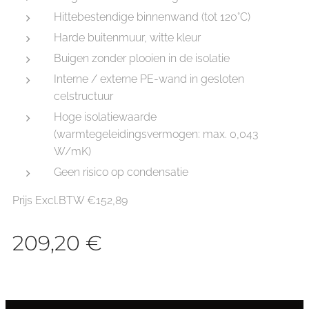
Hittebestendige binnenwand (tot 120°C)
Harde buitenmuur, witte kleur
Buigen zonder plooien in de isolatie
Interne / externe PE-wand in gesloten
celstructuur
Hoge isolatiewaarde
(warmtegeleidingsvermogen: max. 0,043
W/mK)
Geen risico op condensatie
Prijs Excl.BTW €152,89
209,20
€