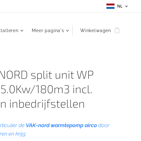
NL
stalleren
Meer pagina's
Winkelwagen
NORD split unit WP
 5.0Kw/180m3 incl.
en inbedrijfstellen
rticulier de
VAK-nord warmtepomp airco
door
ren en krijg: