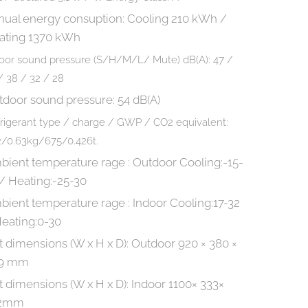
nual energy consuption:
Cooling
210 kWh
/
ating
1370 kWh
oor sound pressure (S/H/M/L/ Mute) dB(A):
47 /
/ 38 / 32 / 28
tdoor sound pressure:
54 dB(A)
rigerant type / charge / GWP / CO2 equivalent:
/0.63kg/675/0.426t.
bient temperature rage :
Outdoor
Cooling:-15-
/ Heating:-25-30
bient temperature rage : Indoor
Cooling:17-32
Heating:0-30
 dimensions (W x H x D):
Outdoor
920 × 380 ×
9 mm
 dimensions (W x H x D):
Indoor
1100× 333×
2mm