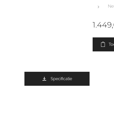
Ne
1.449
To
Specificatie