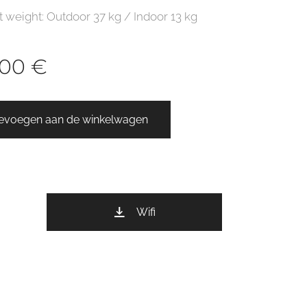
t weight:
Outdoor
37 kg
/
Indoor
13
kg
,00
€
evoegen aan de winkelwagen
Wifi