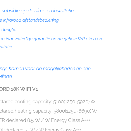
 subsidie op de airco en installatie.
e infrarood afstandsbediening.
i dongle
.
 10 jaar volledige garantie op de gehele WP airco en
allatie.
angs komen voor de
mogelijkheden
en een
ferte.
RD 18K WIFI V1
lared cooling capacity:
5100(1250-5920) W
lared heating capacity:
5800(1250-6690) W
ER declared
8.5
W / W
Energy Class
A+++
P declared 5.1 W / W Energy Class:
A+++