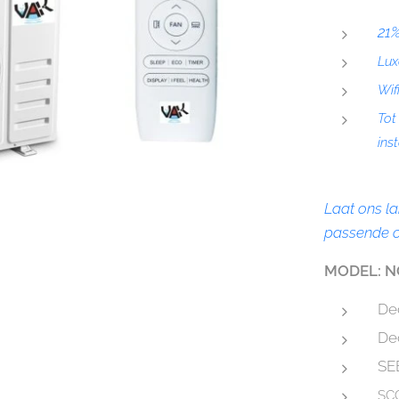
21%
Lux
Wif
Tot
inst
Laat ons l
passende of
MODEL: NO
Dec
Dec
SE
SCO