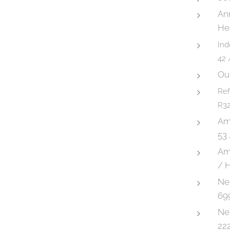
An
He
Ind
42 
Ou
Ref
R32
Am
53 
Am
/ 
Net
69
Net
22