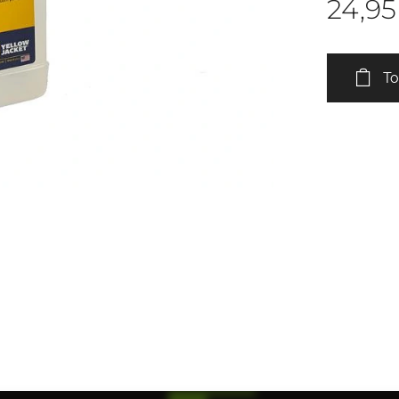
24,95
To