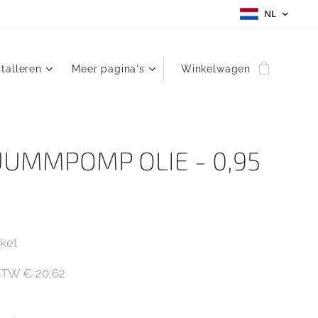
NL
stalleren
Meer pagina's
Winkelwagen
UMMPOMP OLIE - 0,95
ket
l.BTW € 20,62