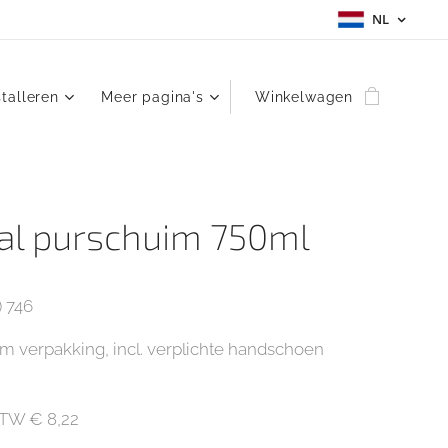
NL
stalleren
Meer pagina's
Winkelwagen
al purschuim 750ml
) 746
 verpakking, incl. verplichte handschoen
.BTW € 8,22