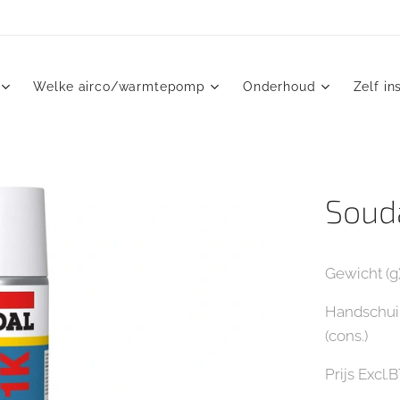
Welke airco/warmtepomp
Onderhoud
Zelf in
Soud
Gewicht (g
Handschuim
(cons.)
Prijs Excl