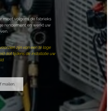
eur moet volgens de fabrieks
dige rendement en werkt uw
even.
voorzien zijn van een te lage
d dat tijdens de installatie uw
ld.
f mailen.