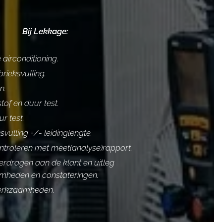
Bij Lekkage:
airconditioning.
rieksvulling.
n.
tof en duur test.
r test.
svulling +/- leidinglengte.
ontroleren met meet(analyse)rapport.
verdragen aan de klant en uitleg
heden en constateringen.
werkzaamheden.