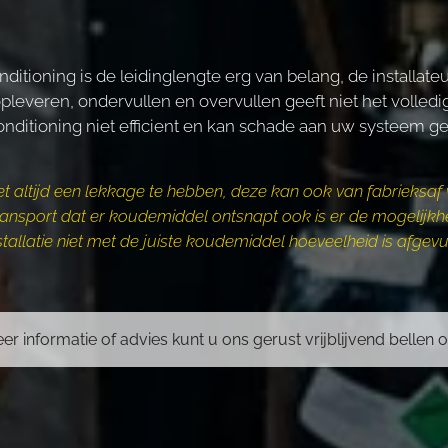
conditioning is de leidinglengte erg van belang, de installat
opleveren, ondervullen en overvullen geeft niet het volle
onditioning niet efficient en kan schade aan uw systeem g
iet altijd een lekkage te hebben, deze kan ook van fabrieksaf 
ransport dat er koudemiddel ontsnapt ook is er de mogelijkhei
stallatie niet met de juiste koudemiddel hoeveelheid is afgevu
r informatie of advies kunt u ons gerust vrijblijvend bellen o