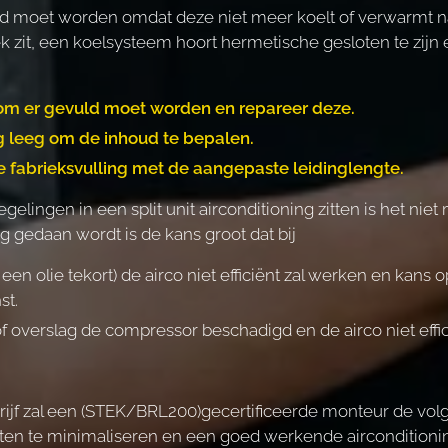
uld moet worden omdat deze niet meer koelt of verwarmt n
k zit, een koelsysteem hoort hermetische gesloten te zijn
m er gevuld moet worden en repareer deze.
g leeg om de inhoud te bepalen.
 fabrieksvulling met de aangepaste leidinglengte.
gelingen in een split unit airconditioning zitten is het ni
og gedaan wordt is de kans groot dat bij
 een olie tekort) de airco niet efficiënt zal werken en kan
st.
f overslag de compressor beschadigd en de airco niet effic
rijf zal een (STEK/BRL200)gecertificeerde monteur de vol
ten te minimaliseren en een goed werkende airconditionin