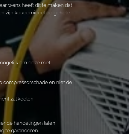
aar wens heeft dit te maken dat
 en zijn koudemiddel de gehele
et mogelijk om deze met
s op compressorschade en niet de
ient zal koelen.
gende handelingen laten
g te garanderen.