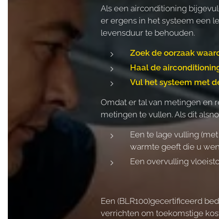
Als een airconditioning bijgev
er ergens in het systeem een le
levensduur te behouden.
Zoek de oorzaak waaro
Haal de airconditionin
Vul het systeem met de
Omdat er tal van metingen en re
metingen te vullen. Als dit alsn
Een te lage vulling (met
warmte geeft die u wen
Een overvulling vloeisto
Een (BLR100)gecertificeerd bed
verrichten om toekomstige kos