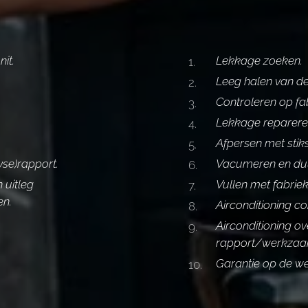
it.
Lekkage zoeken.
Leeg halen van de 
Controleren op fab
Lekkage reparere
Afpersen met stiks
yse)rapport.
Vacumeren en duu
 uitleg
Vullen met fabriek
en.
Airconditioning c
Airconditioning o
rapport/werkzaam
Garantie op de 